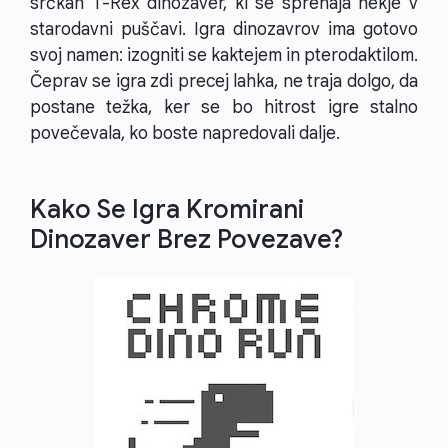
srčkan T-Rex dinozaver, ki se sprehaja nekje v
starodavni puščavi. Igra dinozavrov ima gotovo
svoj namen: izogniti se kaktejem in pterodaktilom.
Čeprav se igra zdi precej lahka, ne traja dolgo, da
postane težka, ker se bo hitrost igre stalno
povečevala, ko boste napredovali dalje.
Kako Se Igra Kromirani
Dinozaver Brez Povezave?