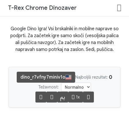
T-Rex Chrome Dinozaver
Google Dino Igra! Vsi brskalniki in mobilne naprave so
podprti. Za začetek igre samo skoči (vesoljska palica
ali puščica navzgor). Za začetek igre na mobilnih
napravah samo potrkaj na zaslon. Sedi, puščica.
0
dino_r7vfny7miniv1o
Najboljši rezultat:
Težavnost:
1x