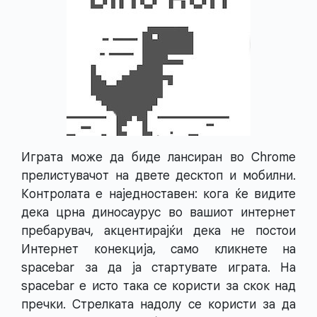
Играта може да биде лансиран во Chrome
прелистувачот на двете десктоп и мобилни.
Контролата е наједноставен: кога ќе видите
дека црна диносаурус во вашиот интернет
пребарувач, акцентирајќи дека не постои
Интернет конекција, само кликнете на
spacebar за да ја стартувате играта. На
spacebar е исто така се користи за скок над
пречки. Стрелката надолу се користи за да