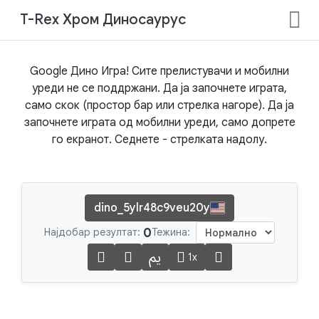
T-Rex Хром Диносаурус
Google Дино Игра! Сите прелистувачи и мобилни
уреди не се поддржани. Да ја започнете играта,
само скок (простор бар или стрелка нагоре). Да ја
започнете играта од мобилни уреди, само допрете
го екранот. Седнете - стрелката надолу.
dino_5ylr48c9veu20y
0
Најдобар резултат:
Тежина:
1x