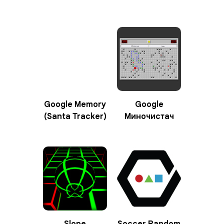
Google Memory
Google
(Santa Tracker)
Миночистач
Slope
Soccer Random