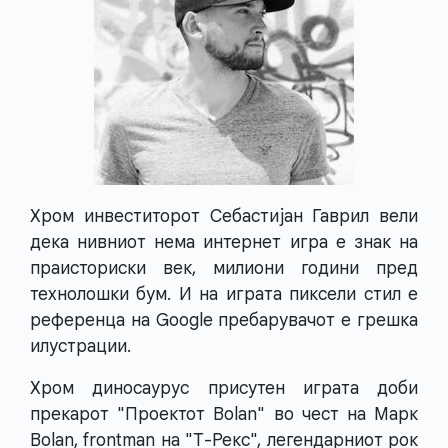
Хром инвеститорот Себастијан Гаврил вели
дека нивниот нема интернет игра е знак на
праисториски век, милиони години пред
технолошки бум. И на играта пиксели стил е
референца на Google пребарувачот е грешка
илустрации.
Хром диносаурус присутен играта доби
прекарот "Проектот Bolan" во чест на Марк
Bolan, frontman на "Т-Рекс", легендарниот рок