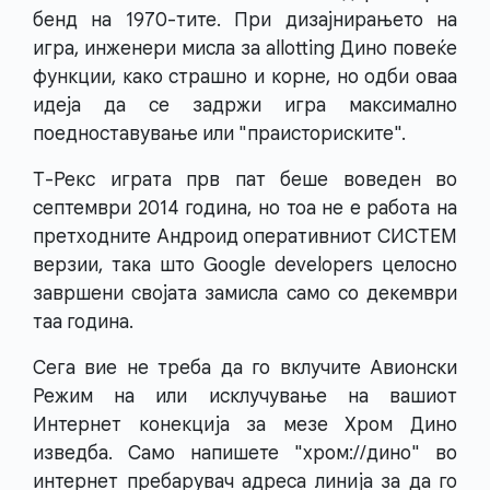
бенд на 1970-тите. При дизајнирањето на
игра, инженери мисла за allotting Дино повеќе
функции, како страшно и корне, но одби оваа
идеја да се задржи игра максимално
поедноставување или "праисториските".
Т-Рекс играта прв пат беше воведен во
септември 2014 година, но тоа не е работа на
претходните Андроид оперативниот СИСТЕМ
верзии, така што Google developers целосно
завршени својата замисла само со декември
таа година.
Сега вие не треба да го вклучите Авионски
Режим на или исклучување на вашиот
Интернет конекција за мезе Хром Дино
изведба. Само напишете "хром://дино" во
интернет пребарувач адреса линија за да го