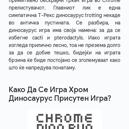
примитивно бескрајни тркач игра во Chrome
прелистувачот. Главниот лик е една
симпатична Т-Рекс диносаурус trotting некаде
во античка пустината. Се разбира, на
диносаурус игра има своја намена: за да се
избегне cacti и pterodactyls. Иако играта
изгледа прилично лесно, тоа не презема долго
за да се добие тешко, бидејќи на играта
брзина ќе биде постојано се зголемуваат како
што ќе напредува понатаму.
Како Да Се Игра Хром
Диносаурус Присутен Игра?