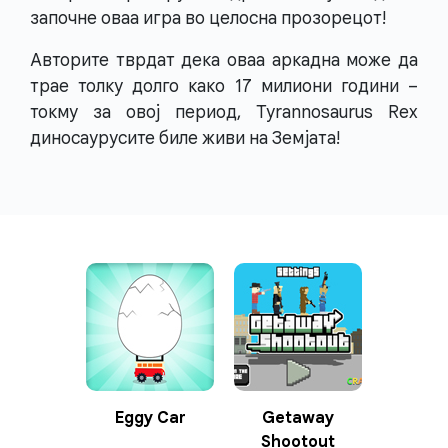
започне оваа игра во целосна прозорецот!
Авторите тврдат дека оваа аркадна може да
трае толку долго како 17 милиони години –
токму за овој период, Tyrannosaurus Rex
диносаурусите биле живи на Земјата!
Eggy Car
Getaway
Shootout